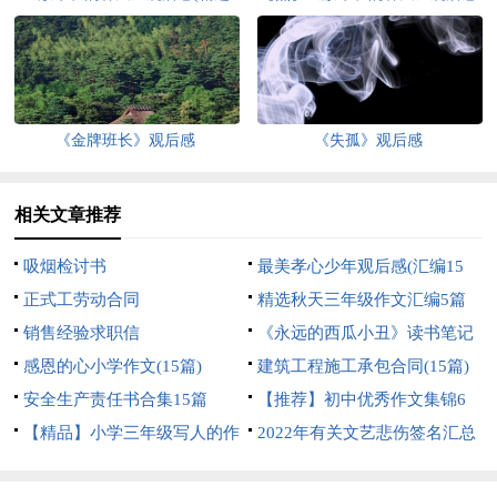
15篇)
《金牌班长》观后感
《失孤》观后感
相关文章推荐
吸烟检讨书
最美孝心少年观后感(汇编15
正式工劳动合同
篇)
精选秋天三年级作文汇编5篇
销售经验求职信
《永远的西瓜小丑》读书笔记
感恩的心小学作文(15篇)
建筑工程施工承包合同(15篇)
安全生产责任书合集15篇
【推荐】初中优秀作文集锦6
【精品】小学三年级写人的作
篇
2022年有关文艺悲伤签名汇总
文6篇
75句