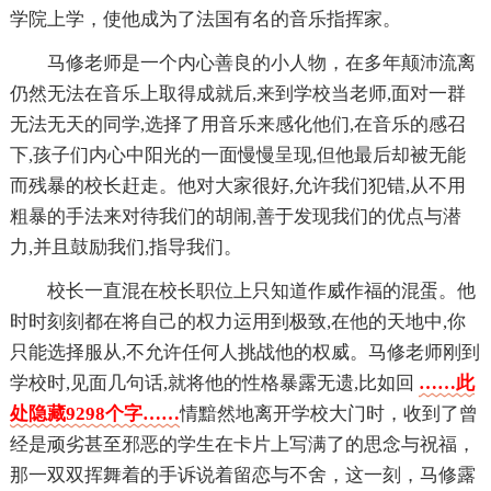
学院上学，使他成为了法国有名的音乐指挥家。
马修老师是一个内心善良的小人物，在多年颠沛流离
仍然无法在音乐上取得成就后,来到学校当老师,面对一群
无法无天的同学,选择了用音乐来感化他们,在音乐的感召
下,孩子们内心中阳光的一面慢慢呈现,但他最后却被无能
而残暴的校长赶走。他对大家很好,允许我们犯错,从不用
粗暴的手法来对待我们的胡闹,善于发现我们的优点与潜
力,并且鼓励我们,指导我们。
校长一直混在校长职位上只知道作威作福的混蛋。他
时时刻刻都在将自己的权力运用到极致,在他的天地中,你
只能选择服从,不允许任何人挑战他的权威。马修老师刚到
学校时,见面几句话,就将他的性格暴露无遗,比如回
……此
处隐藏9298个字……
情黯然地离开学校大门时，收到了曾
经是顽劣甚至邪恶的学生在卡片上写满了的思念与祝福，
那一双双挥舞着的手诉说着留恋与不舍，这一刻，马修露