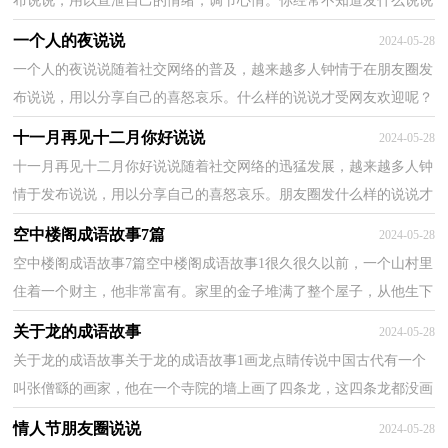
布说说，用以宣泄自己的情绪，调节心情。你经常不知道发什么说说
吗？下面是小编为大家收集的开工大吉的说说，欢迎大家...
一个人的夜说说
2024-05-28
一个人的夜说说随着社交网络的普及，越来越多人钟情于在朋友圈发
布说说，用以分享自己的喜怒哀乐。什么样的说说才受网友欢迎呢？
以下是小编整理的一个人的夜说说，欢迎阅读，希望大家...
十一月再见十二月你好说说
2024-05-28
十一月再见十二月你好说说随着社交网络的迅猛发展，越来越多人钟
情于发布说说，用以分享自己的喜怒哀乐。朋友圈发什么样的说说才
受欢迎呢？以下是小编为大家收集的十一月再见十二...
空中楼阁成语故事7篇
2024-05-28
空中楼阁成语故事7篇空中楼阁成语故事1很久很久以前，一个山村里
住着一个财主，他非常富有。家里的金子堆满了整个屋子，从他生下
来那天起，就不愁吃不愁喝，所以也很少用脑子，最后竟然...
关于龙的成语故事
2024-05-28
关于龙的成语故事关于龙的成语故事1画龙点睛传说中国古代有一个
叫张僧繇的画家，他在一个寺院的墙上画了四条龙，这四条龙都没画
上眼睛。有人问他，为什么不给龙画上眼睛呢，他说，画...
情人节朋友圈说说
2024-05-28