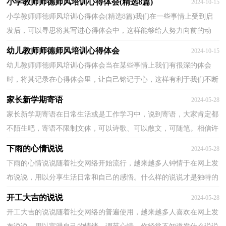
小学教师师德师风培训心得体会(精选8篇)
2024-10-15
小学教师师德师风培训心得体会(精选8篇)我们在一些事情上受到启
发后，可以寻思将其写进心得体会中，这样能够给人努力向前的动
力。怎样写好心得体会呢？下面是小编为大家整理的小...
幼儿教师师德师风培训心得体会
2024-10-15
幼儿教师师德师风培训心得体会当在某些事情上我们有很深的体会
时，将其记录在心得体会里，让自己铭记于心，这样有利于我们不断
提升自我。那么心得体会怎么写才能感染读者呢？以下是...
家长新学期寄语
2024-05-28
家长新学期寄语在日常生活或是工作学习中，说到寄语，大家肯定都
不陌生吧，寄语不限制文体，可以诗歌、可以散文，可随笔。相信许
多人会觉得寄语很难写吧，下面是小编精心整理的家长新学...
下雨的心情说说
2024-05-28
下雨的心情说说随着社交网络开始流行，越来越多人钟情于在网上发
布说说，用以分享生活日常和自己的感悟。什么样的说说才是独特的
呢？以下是小编收集整理的下雨的心情说说，仅供参考...
开工大吉的说说
2024-05-28
开工大吉的说说随着社交网络的普遍使用，越来越多人喜欢在网上发