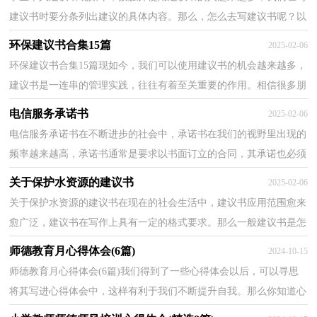
建议书时要分条列出建议的具体内容。那么，怎么去写建议书呢？以
下是小编精心整理的学生个人建议书，欢迎大家分享。学...
环保建议书合集15篇
2025-02-06
环保建议书合集15篇现如今，我们可以使用建议书的机会越来越多，
建议书是一连串的管理实践，往往有着至关重要的作用。相信很多朋
友都对写建议书感到非常苦恼吧，下面是小编整理的环...
电信服务承诺书
2025-02-06
电信服务承诺书在不断进步的社会中，承诺书在我们的视野里出现的
频率越来越高，承诺书通常是要求以书面订立的合同，其承诺也必须
采取书面形式。为了让您在写承诺书时更加简单方便...
关于保护水资源的建议书
2025-02-06
关于保护水资源的建议书在现在的社会生活中，建议书应用范围愈来
愈广泛，建议书在写作上具有一定的格式要求。那么一般建议书是怎
么写的呢？以下是小编收集整理的关于保护水资源的...
师德教育月心得体会(6篇)
2024-10-15
师德教育月心得体会(6篇)我们得到了一些心得体会以后，可以寻思
将其写进心得体会中，这样有利于我们不断提升自我。那么你知道心
得体会如何写吗？下面是小编帮大家整理的师德教育...