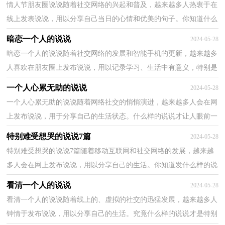
情人节朋友圈说说随着社交网络的兴起和普及，越来越多人热衷于在
线上发表说说，用以分享自己当日的心情和优美的句子。你知道什么
样的说说才有创意吗？以下是小编精心整理的情人节...
暗恋一个人的说说
2024-05-28
暗恋一个人的说说随着社交网络的发展和智能手机的更新，越来越多
人喜欢在朋友圈上发布说说，用以记录学习、生活中有意义，特别是
有纪念意义的事情。你知道什么样的说说才是特别的...
一个人心累无助的说说
2024-05-28
一个人心累无助的说说随着网络社交的悄悄演进，越来越多人会在网
上发布说说，用于分享自己的生活状态。什么样的说说才让人眼前一
亮呢？以下是小编整理的一个人心累无助的说说，欢迎...
特别难受想哭的说说7篇
2024-05-28
特别难受想哭的说说7篇随着移动互联网和社交网络的发展，越来越
多人会在网上发布说说，用以分享自己的生活。你知道发什么样的说
说才能避免雷同吗？以下是小编整理的特别难受想哭...
看清一个人的说说
2024-05-28
看清一个人的说说随着线上的、虚拟的社交的迅猛发展，越来越多人
钟情于发布说说，用以分享自己的生活。究竟什么样的说说才是特别