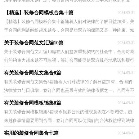
活中的使用越来越广泛，签订合同可以明确双方当事人的权利和义
务。那么大家知道合同的格式吗？以下是小编帮大家整...
【精选】装修合同模板合集十篇
2024-05-31
【精选】装修合同模板合集十篇随着人们对法律的了解日益加深，关
于合同的利益纠纷越来越多，合同是对双方的保障又是一种约束。知
道吗，写合同可是有方法的哦，以下是小编精心整理的...
关于装修合同范文汇编10篇
2024-05-31
关于装修合同范文汇编10篇在人们愈发重视契约的社会中，合同对我
们的约束力越来越不可忽视，签订合同能促使双方规范地承诺和履行
合作。那么相关的合同到底怎么写呢？以下是小编收...
有关装修合同范文集合8篇
2024-05-31
有关装修合同范文集合8篇随着人们对法律的了解日益加深，合同的
法律效力与日俱增，签订合同也是最有效的法律依据之一。合同有不
同的类型，当然也有不同的目的，下面是小编帮大家整...
有关装修合同模板锦集8篇
2024-05-31
有关装修合同模板锦集8篇现今很多公民的维权意识在不断增强，越
来越多事情需要用到合同，签订合同可以使我们的合法权益得到法律
的保障。那么常见的合同书是什么样的呢？下面是小...
实用的装修合同集合七篇
2024-05-31