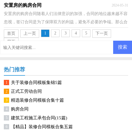
么问题来了，到底应如何拟定合同呢？以下是小编精心整...
安置房的购房合同
2024-05-31
安置房的购房合同随着人们法律意识的加强，合同的地位越来越不容
忽视，签订合同是为了保障双方的利益，避免不必要的争端。那么合
同书的格式，你掌握了吗？以下是小编为大家收集的安置...
1
2
3
4
5
首页
上一页
下一页
尾页
热门推荐
1
关于装修合同模板集锦5篇
2
正式工劳动合同
3
精选装修合同模板合集十篇
4
购房合同
5
建筑工程施工承包合同(15篇)
6
【精品】装修合同模板合集五篇