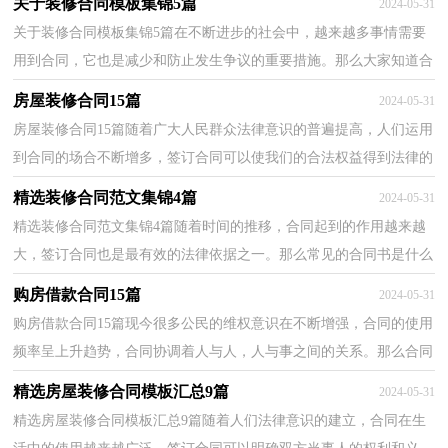
关于装修合同模板集锦5篇
2024-05-31
关于装修合同模板集锦5篇在不断进步的社会中，越来越多事情需要
用到合同，它也是减少和防止发生争议的重要措施。那么大家知道合
法的合同书怎么写吗？下面是小编整理的装修合同6篇...
房屋装修合同15篇
2024-05-31
房屋装修合同15篇随着广大人民群众法律意识的普遍提高，人们运用
到合同的场合不断增多，签订合同可以使我们的合法权益得到法律的
保障。那么一般合同是怎么起草的呢？下面是小编帮...
精选装修合同范文集锦4篇
2024-05-31
精选装修合同范文集锦4篇随着时间的推移，合同起到的作用越来越
大，签订合同也是最有效的法律依据之一。那么常见的合同书是什么
样的呢？下面是小编整理的装修合同5篇，仅供参考，希望...
购房借款合同15篇
2024-05-31
购房借款合同15篇现今很多公民的维权意识在不断增强，合同的使用
频率呈上升趋势，合同协调着人与人，人与事之间的关系。那么合同
要怎么拟定？想必这让大家都很苦恼吧，以下是小编精心...
精选房屋装修合同模板汇总9篇
2024-05-31
精选房屋装修合同模板汇总9篇随着人们法律意识的建立，合同在生