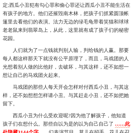
定;西瓜小丑犯有勾心罪和偷心罪还让西瓜小丑不能生活在
有孩子的地方。他们还摧毁南木林，把孩子们抓紧圆顶帐
篷里去看他们的表演。法力无边的绿毛龟带着笑猫和球球
老老鼠来到翡翠岛上，从此，这里就有成了孩子们的秘密
花园。
人们就为了一点钱就判别人输，判给钱的人赢。那要
每人都这样那天下就没有公平原理了，而且，马戏团的人
光想着别人做的比他好，去破坏，与其这样，还不如想一
想让自己的马戏团火起来。
马戏团的那些人每天开会怎样对付西瓜小丑，与其这
样，还不如想想怎样请小丑。与其赶走小丑，还不如把她
留下。
西瓜小丑为什么受欢迎呢?因为他了解孩子，他知道
孩子们在想什么。那些自以为是的以为自己自己了
……此
处隐藏3144个字……
们表演节目，草儿在招手，花儿在召