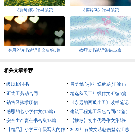
《致教师》读书笔记
《黑骏马》读书笔记
实用的读书笔记作文集锦5篇
教师读书笔记集锦15篇
相关文章推荐
吸烟检讨书
最美孝心少年观后感(汇编15
正式工劳动合同
篇)
精选秋天三年级作文汇编5篇
销售经验求职信
《永远的西瓜小丑》读书笔记
感恩的心小学作文(15篇)
建筑工程施工承包合同(15篇)
安全生产责任书合集15篇
【推荐】初中优秀作文集锦6
【精品】小学三年级写人的作
篇
2022年有关文艺悲伤签名汇总