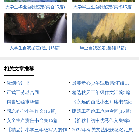
大学生毕业自我鉴定(集合15篇)
大学毕业生自我鉴定(集锦15篇)
大学生自我鉴定(通用15篇)
毕业自我鉴定(集锦15篇)
相关文章推荐
吸烟检讨书
最美孝心少年观后感(汇编15
正式工劳动合同
篇)
精选秋天三年级作文汇编5篇
销售经验求职信
《永远的西瓜小丑》读书笔记
感恩的心小学作文(15篇)
建筑工程施工承包合同(15篇)
安全生产责任书合集15篇
【推荐】初中优秀作文集锦6
【精品】小学三年级写人的作
篇
2022年有关文艺悲伤签名汇总