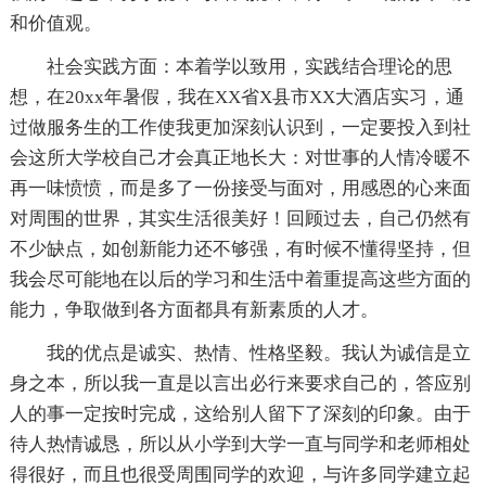
和价值观。
社会实践方面：本着学以致用，实践结合理论的思
想，在20xx年暑假，我在XX省X县市XX大酒店实习，通
过做服务生的工作使我更加深刻认识到，一定要投入到社
会这所大学校自己才会真正地长大：对世事的人情冷暖不
再一味愤愤，而是多了一份接受与面对，用感恩的心来面
对周围的世界，其实生活很美好！回顾过去，自己仍然有
不少缺点，如创新能力还不够强，有时候不懂得坚持，但
我会尽可能地在以后的学习和生活中着重提高这些方面的
能力，争取做到各方面都具有新素质的人才。
我的优点是诚实、热情、性格坚毅。我认为诚信是立
身之本，所以我一直是以言出必行来要求自己的，答应别
人的事一定按时完成，这给别人留下了深刻的印象。由于
待人热情诚恳，所以从小学到大学一直与同学和老师相处
得很好，而且也很受周围同学的欢迎，与许多同学建立起