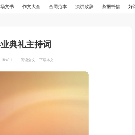
职场文书
作文大全
合同范本
演讲致辞
条据书信
好
毕业典礼主持词
18:40:11
阅读全文
下载本文