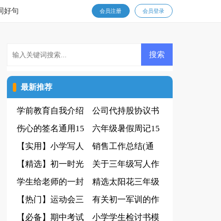
词好句
会员注册
会员登录
最新推荐
学前教育自我介绍
公司代持股协议书
伤心的签名通用15
4篇
六年级暑假周记15
篇
【实用】小学写人
篇
销售工作总结(通
作文300字集合10
【精选】初一时光
用15篇)
关于三年级写人作
篇
作文集合八篇
学生给老师的一封
文300字汇总九篇
精选太阳花三年级
感谢信汇总5篇
【热门】运动会三
作文汇总5篇
有关初一军训的作
年级作文4篇
【必备】期中考试
文汇总五篇
小学学生检讨书模