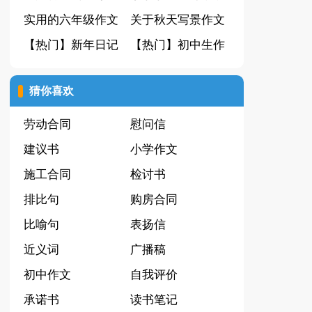
作文集合七篇
实用的六年级作文
板集锦十篇
关于秋天写景作文
300字锦集6篇
【热门】新年日记
汇总9篇
【热门】初中生作
汇总4篇
文6篇
猜你喜欢
劳动合同
慰问信
建议书
小学作文
施工合同
检讨书
排比句
购房合同
比喻句
表扬信
近义词
广播稿
初中作文
自我评价
承诺书
读书笔记