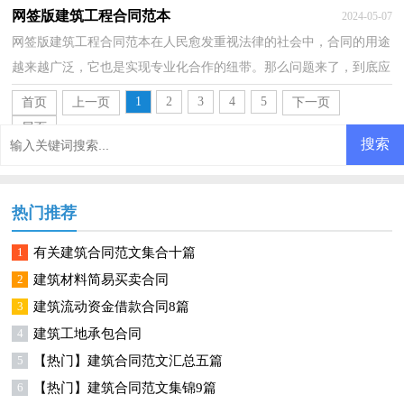
规的合同书怎么写吗？以下是小编收集整理的建筑工...
网签版建筑工程合同范本
2024-05-07
网签版建筑工程合同范本在人民愈发重视法律的社会中，合同的用途
越来越广泛，它也是实现专业化合作的纽带。那么问题来了，到底应
如何拟定合同呢？以下是小编帮大家整理的网签版建筑...
1
2
3
4
5
首页
上一页
下一页
尾页
热门推荐
1
有关建筑合同范文集合十篇
2
建筑材料简易买卖合同
3
建筑流动资金借款合同8篇
4
建筑工地承包合同
5
【热门】建筑合同范文汇总五篇
6
【热门】建筑合同范文集锦9篇