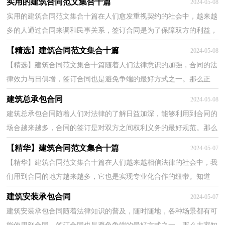
实用的建筑合同范文集合十篇
2024-05-08
实用的建筑合同范文集合十篇在人们愈发重视契约的社会中，越来越
多的人通过合同来调和民事关系，签订合同是为了保障双方的利益，
避免不必要的争端。那么合同要怎么拟定？想必这让大...
【精选】建筑合同范文集合十篇
2024-05-08
【精选】建筑合同范文集合十篇随着人们法律意识的加强，合同的法
律效力与日俱增，签订合同也是避免争端的最好方式之一。那么正
式、规范的合同是什么样的呢？以下是小编帮大家整理...
建筑总承包合同
2024-05-08
建筑总承包合同随着人们对法律的了解日益加深，能够利用到合同的
场合越来越多，合同的签订是对双方之间权利义务的最好规范。那么
合同书的格式，你掌握了吗？以下是小编整理的建筑总...
【精华】建筑合同范文集合十篇
2024-05-07
【精华】建筑合同范文集合十篇在人们越来越相信法律的社会中，我
们用到合同的地方越来越多，它也是实现专业化合作的纽带。知道
吗，写合同可是有方法的哦，以下是小编收集整理的建筑...
建筑安装承包合同
2024-05-07
建筑安装承包合同随着法律知识的普及，随时随地，各种场景都有可