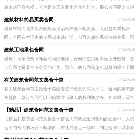
越来越不容忽视，它也是实现专业化合作的纽带。那么合同要怎么拟
定？想必这让大家都很苦恼吧，下面是小编精心整理的...
建筑材料简易买卖合同
2024-05-08
建筑材料简易买卖合同随着法治精神地不断发扬，人们愈发重视合
同，合同在生活中的使用越来越广泛，它可以保护民事法律关系。那
么相关的合同到底怎么写呢？下面是小编帮大家整理的建...
建筑工地承包合同
2024-05-08
建筑工地承包合同随着时间的推移，合同的使用频率呈上升趋势，签
订合同也是非常有必要的行为。那么一般合同是怎么起草的呢？下面
是小编整理的建筑工地承包合同，仅供参考，大家一起来...
有关建筑合同范文集合十篇
2024-05-08
有关建筑合同范文集合十篇随着法律观念的深入人心，合同的类型越
来越多，签订合同可以明确双方当事人的权利和义务。知道吗，写合
同可是有方法的哦，下面是小编为大家整理的建筑合同...
【精品】建筑合同范文集合十篇
2024-05-08
【精品】建筑合同范文集合十篇在人们愈发重视契约的社会中，人们
运用到合同的场合不断增多，在达成意见一致时，制定合同可以享有
一定的自由。知道吗，写合同可是有方法的哦，以下是小...